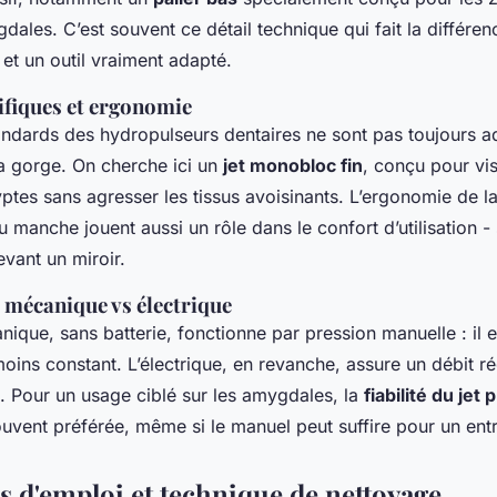
les. C’est souvent ce détail technique qui fait la différen
 et un outil vraiment adapté.
fiques et ergonomie
ndards des hydropulseurs dentaires ne sont pas toujours ad
a gorge. On cherche ici un
jet monobloc fin
, conçu pour vi
yptes sans agresser les tissus avoisinants. L’ergonomie de l
 du manche jouent aussi un rôle dans le confort d’utilisation 
vant un miroir.
mécanique vs électrique
ique, sans batterie, fonctionne par pression manuelle : il
oins constant. L’électrique, en revanche, assure un débit ré
n. Pour un usage ciblé sur les amygdales, la
fiabilité du jet 
ouvent préférée, même si le manuel peut suffire pour un entr
s d'emploi et technique de nettoyage