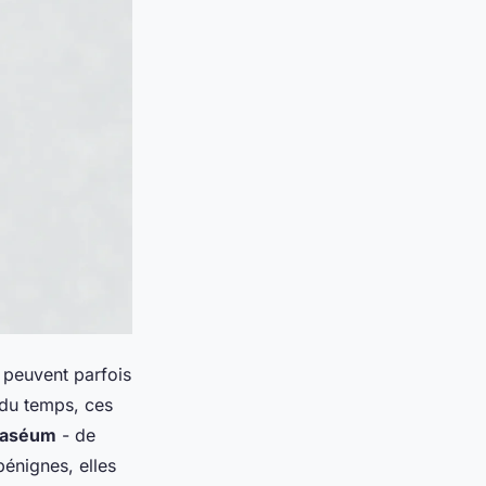
, peuvent parfois
l du temps, ces
caséum
- de
bénignes, elles