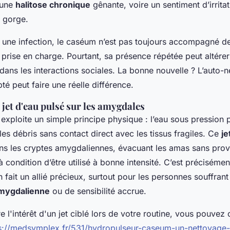
 une
halitose chronique
gênante, voire un sentiment d’irrita
a gorge.
 une infection, le caséum n’est pas toujours accompagné de
 prise en charge. Pourtant, sa présence répétée peut altérer 
dans les interactions sociales. La bonne nouvelle ? L’auto-
té peut faire une réelle différence.
 jet d'eau pulsé sur les amygdales
exploite un simple principe physique : l’eau sous pression
les débris sans contact direct avec les tissus fragiles. Ce
je
ns les cryptes amygdaliennes, évacuant les amas sans pro
à condition d’être utilisé à bonne intensité. C’est préciséme
 fait un allié précieux, surtout pour les personnes souffrant
amygdalienne
ou de sensibilité accrue.
l'intérêt d'un jet ciblé lors de votre routine, vous pouvez 
s://medsymplex.fr/531/hydropulseur-caseum-un-nettoyage