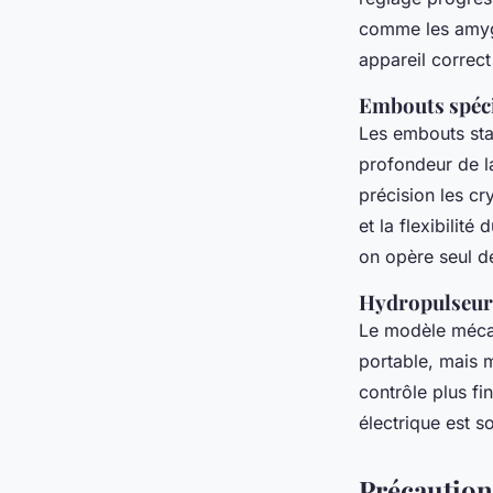
comme les amygda
appareil correct
Embouts spéci
Les embouts sta
profondeur de l
précision les cr
et la flexibilité
on opère seul de
Hydropulseur 
Le modèle mécan
portable, mais m
contrôle plus fi
électrique est s
Précaution