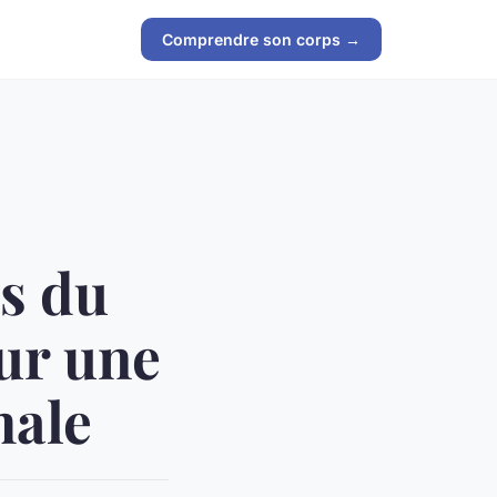
Comprendre son corps →
s du
ur une
male