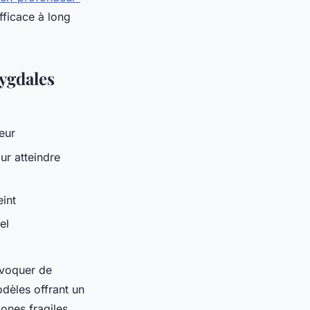
fficace à long
mygdales
eur
ur atteindre
eint
el
ovoquer de
dèles offrant un
ones fragiles