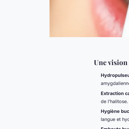
Une vision
Hydropulseu
amygdalienne
Extraction 
de l’halitose.
Hygiène buc
langue et hyd