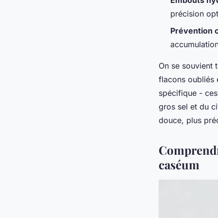
Embouts hy
précision op
Prévention
accumulation
On se souvient 
flacons oubliés
spécifique - ces
gros sel et du c
douce, plus pré
Comprendre 
caséum