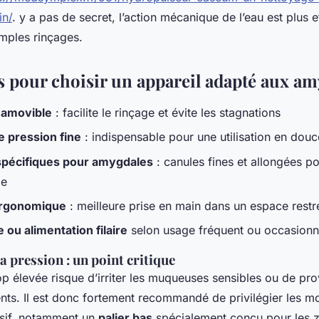
in/
. y a pas de secret, l’action mécanique de l’eau est plus e
imples rinçages.
es pour choisir un appareil adapté aux a
 amovible
: facilite le rinçage et évite les stagnations
e pression fine
: indispensable pour une utilisation en douc
pécifiques pour amygdales
: canules fines et allongées po
ge
ergonomique
: meilleure prise en main dans un espace restr
ou alimentation filaire
selon usage fréquent ou occasionn
la pression : un point critique
op élevée risque d’irriter les muqueuses sensibles ou de pr
nts. Il est donc fortement recommandé de privilégier les mo
sif, notamment un
palier bas
spécialement conçu pour les z