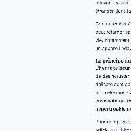
peuvent causer
étranger dans l
Contrairement à
peut retarder sa
vie, notamment 
un appareil adap
Le principe du
L’
hydropulseur
de désincruster 
délicatement da
micro-lésions - 
invasivité
qui en
hypertrophie 
Pour comprendre 
article sur l'
http