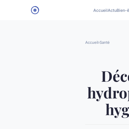
Accueil
Actu
Bien-ê
Accueil
›
Santé
Déc
hydro
hyg