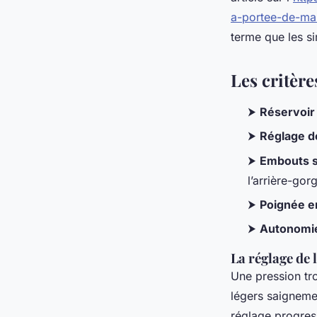
a-portee-de-ma
terme que les s
Les critèr
⮞
Réservoir
⮞
Réglage d
⮞
Embouts s
l’arrière-gor
⮞
Poignée 
⮞
Autonomie 
La réglage de 
Une pression tr
légers saigneme
réglage progres