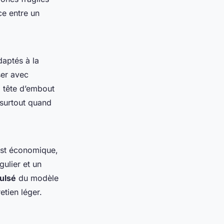
ce entre un
aptés à la
ser avec
a tête d’embout
- surtout quand
 est économique,
gulier et un
pulsé
du modèle
etien léger.