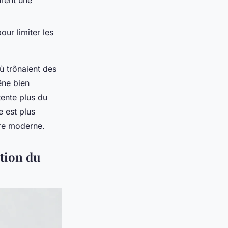
rent une
our limiter les
ù trônaient des
êne bien
tente plus du
e est plus
ire moderne.
ction du