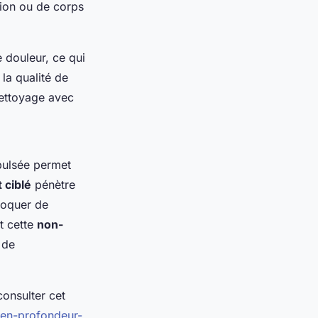
tion ou de corps
 douleur, ce qui
la qualité de
nettoyage avec
 pulsée permet
t ciblé
pénètre
voquer de
nt cette
non-
 de
consulter cet
-en-profondeur-