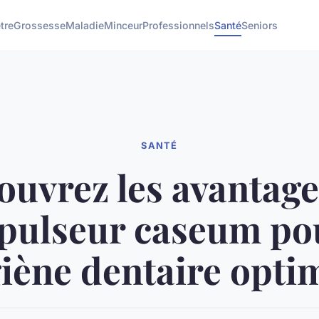
tre
Grossesse
Maladie
Minceur
Professionnels
Santé
Seniors
SANTÉ
ouvrez les avantage
pulseur caseum po
iène dentaire opti